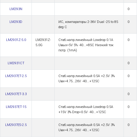
LM293N
0
LM293D
ИС, компараторы 2-36V Dual -25 to 85
0
deg C
LM2931Z-5.0
LM2931Z-
Стаб.напр.линейный Lowdrop 0.1А
0
5.0G
Uвых=5V 5% -40...+85C Низкий ток
потр. (1mA)
LM2931CT
0
LM2937ET-2.5
Стаб.напр.линейный 0.5A +2.5V 3%
0
Uвх=4.75...26V -40...+125C
LM2937ET-3.3
0
LM2937ET-15
Стаб.напр.линейный Lowdrop 0.5A
0
+15V 3% Drop=0.5V -40...+125C
LM2937ES-2.5
Стаб.напр.линейный 0.5A +2.5V 3%
0
Uвх=4.75...26V -40...+125C