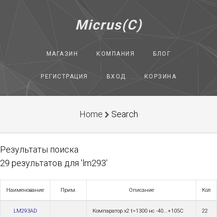
Micrus(C)
МАГАЗИН
КОМПАНИЯ
БЛОГ
РЕГИСТРАЦИЯ
ВХОД
КОРЗИНА
Home
Search
Результаты поиска
29 результатов для 'lm293'
Наименование
Прим.
Описание
Кол
LM293AD
Компаратор х2 t=1300 нс -40...+105C
22