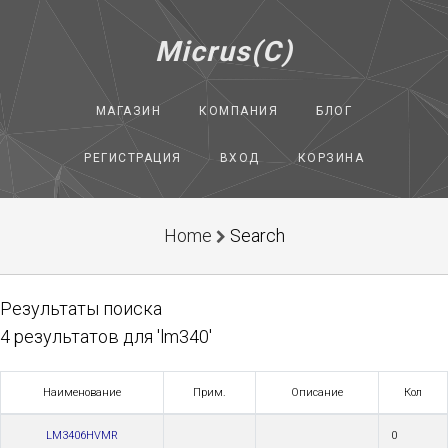
Micrus(C)
МАГАЗИН
КОМПАНИЯ
БЛОГ
РЕГИСТРАЦИЯ
ВХОД
КОРЗИНА
Home
Search
Результаты поиска
4 результатов для 'lm340'
Наименование
Прим.
Описание
Кол
LM3406HVMR
0