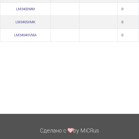
LM3402MM
0
LM3405XMK
0
LM3404HVMA
0
Сделано с
by MiCRus