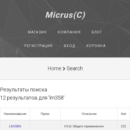
Micrus(C)
МАГАЗИН
КОМПАНИЯ
БЛОГ
РЕГИСТРАЦИЯ
ВХОД
КОРЗИНА
Home
Search
Результаты поиска
12 результатов для 'lm358'
Наименование
Прим.
Описание
Кол
LM358N
ОУх2 Общего применения.
222