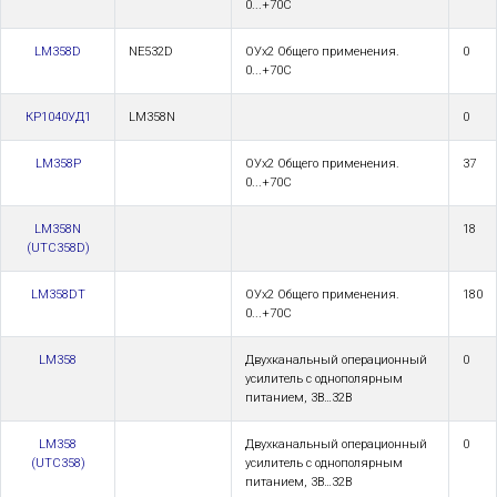
0...+70С
LM358D
NE532D
ОУх2 Общего применения.
0
0...+70С
КР1040УД1
LM358N
0
LM358P
ОУх2 Общего применения.
37
0...+70С
LM358N
18
(UTC358D)
LM358DT
ОУх2 Общего применения.
180
0...+70С
LM358
Двухканальный операционный
0
усилитель с однополярным
питанием, 3В…32В
LM358
Двухканальный операционный
0
(UTC358)
усилитель с однополярным
питанием, 3В…32В