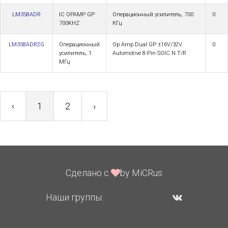
LM358ADR
IC OPAMP GP
Операционный усилитель, 700
0
700KHZ
КГц
LM358ADR2G
Операционный
Op Amp Dual GP ±16V/32V
0
усилитель, 1
Automotive 8-Pin SOIC N T/R
МГц
‹
1
2
›
Сделано с
by MiCRus
Наши группы: