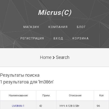
Micrus(C)
МАГАЗИН
КОМПАНИЯ
БЛОГ
РЕГИСТРАЦИЯ
ВХОД
КОРЗИНА
Home
Search
Результаты поиска
1 результатов для 'lm386n'
Наименование
Прим.
Описание
Кол
LM386N-1
42
УНЧ 4-12В 0.5Вт
96