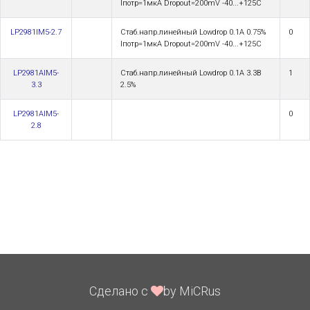
Iпотр=1мкA Dropout=200mV -40...+125C
LP2981IM5-2.7
Стаб.напр.линейный Lowdrop 0.1A 0.75%
0
Iпотр=1мкA Dropout=200mV -40...+125C
LP2981AIM5-
Стаб.напр.линейный Lowdrop 0.1A 3.3В
1
3.3
2.5%
LP2981AIM5-
0
2.8
Сделано с
by MiCRus