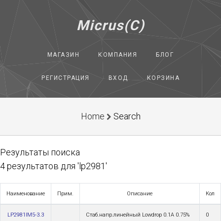
Micrus(C)
МАГАЗИН
КОМПАНИЯ
БЛОГ
РЕГИСТРАЦИЯ
ВХОД
КОРЗИНА
Home
Search
Результаты поиска
4 результатов для 'lp2981'
Наименование
Прим.
Описание
Кол
LP2981IM5-3.3
Стаб.напр.линейный Lowdrop 0.1A 0.75%
0