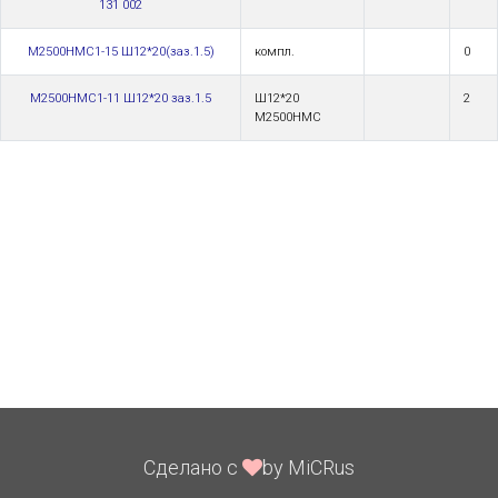
131 002
М2500НМС1-15 Ш12*20(заз.1.5)
компл.
0
М2500НМС1-11 Ш12*20 заз.1.5
Ш12*20
2
М2500HMC
Сделано с
by MiCRus