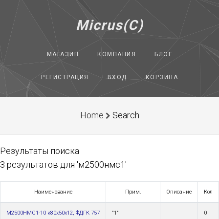
Micrus(C)
МАГАЗИН
КОМПАНИЯ
БЛОГ
РЕГИСТРАЦИЯ
ВХОД
КОРЗИНА
Home
Search
Результаты поиска
3 результатов для 'м2500нмс1'
Наименование
Прим.
Описание
Кол
М2500НМС1-10 к80х50х12, ФДГК 757
"1"
0