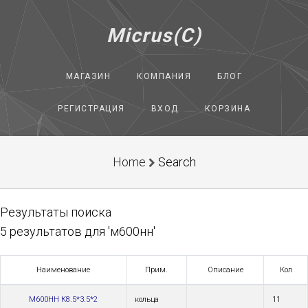
Micrus(C)
МАГАЗИН
КОМПАНИЯ
БЛОГ
РЕГИСТРАЦИЯ
ВХОД
КОРЗИНА
Home
Search
Результаты поиска
5 результатов для 'м600нн'
Наименование
Прим.
Описание
Кол
М600НН К8.5*3.5*2
кольца
11