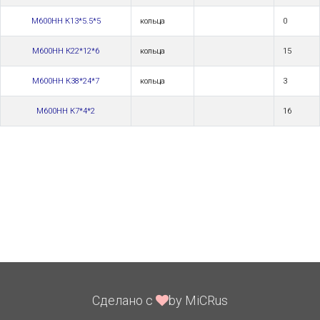
М600НН К13*5.5*5
кольца
0
М600НН К22*12*6
кольца
15
М600НН К38*24*7
кольца
3
М600НН К7*4*2
16
Сделано с
by MiCRus