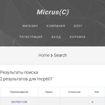
Micrus(C)
МАГАЗИН
КОМПАНИЯ
БЛОГ
РЕГИСТРАЦИЯ
ВХОД
КОРЗИНА
Home
Search
Результаты поиска
2 результатов для 'mcp601'
Наименование
Прим.
Описание
Кол
MCP601-I/SN
0