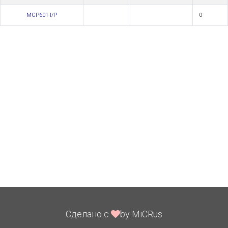
MCP601-I/P
0
Сделано с
by MiCRus