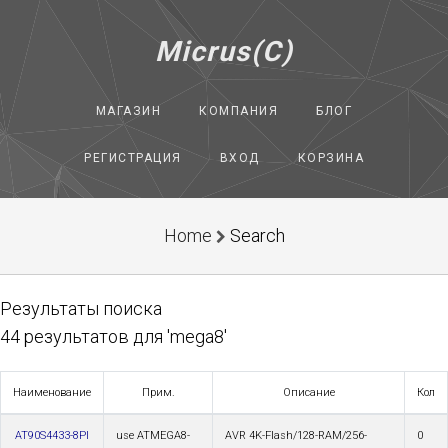
Micrus(C)
МАГАЗИН
КОМПАНИЯ
БЛОГ
РЕГИСТРАЦИЯ
ВХОД
КОРЗИНА
Home
Search
Результаты поиска
44 результатов для 'mega8'
Наименование
Прим.
Описание
Кол
AT90S4433-8PI
use ATMEGA8-
AVR 4K-Flash/128-RAM/256-
0