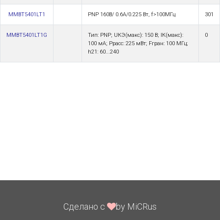
MMBT5401LT1
PNP 160В/ 0.6A/0.225 Вт, f>100МГц
301
MMBT5401LT1G
Тип: PNP; UКЭ(макс): 150 В; IК(макс):
0
100 мА; Pрасс: 225 мВт; Fгран: 100 МГц;
h21: 60...240
Сделано с
by MiCRus