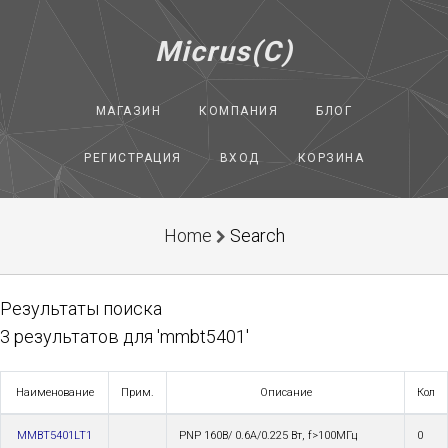
Micrus(C)
МАГАЗИН
КОМПАНИЯ
БЛОГ
РЕГИСТРАЦИЯ
ВХОД
КОРЗИНА
Home
Search
Результаты поиска
3 результатов для 'mmbt5401'
Наименование
Прим.
Описание
Кол
MMBT5401LT1
PNP 160В/ 0.6A/0.225 Вт, f>100МГц
0