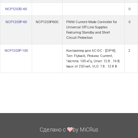
NCP1203D-60
0
NCP1203P-60
NCP1203P60G
PWM Current-Mode Controller for
0
Universal Off-Line Supplies
Featuring Standby and Short
Circuit Protection
NCP1203P-100
Контроллер для AC-DC - [DIP-8];
2
Тип: Flyback; Режим: Current;
Частота: 100 кГц; Uпит: 12.8...16 В;
Iвых: от 250 мА; VLO: 7.8...12.8 В.
Сделано с
by MiCRus