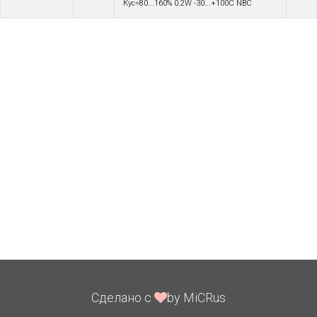
Кус=80...160% 0.2W -30...+100C NBC
Сделано с
by MiCRus