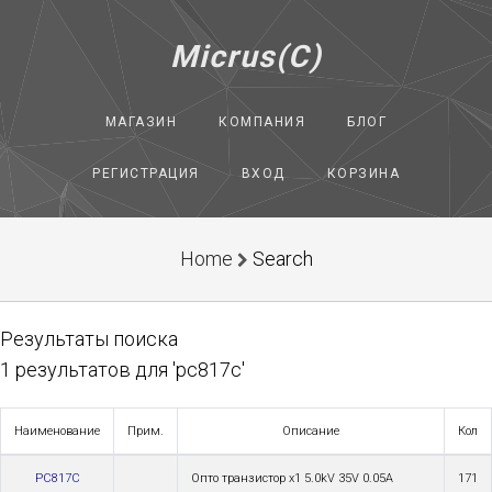
Micrus(C)
МАГАЗИН
КОМПАНИЯ
БЛОГ
РЕГИСТРАЦИЯ
ВХОД
КОРЗИНА
Home
Search
Результаты поиска
1 результатов для 'pc817c'
Наименование
Прим.
Описание
Кол
PC817C
Опто транзистор x1 5.0kV 35V 0.05A
171