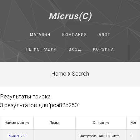
Micrus(C)
МАГАЗИН
КОМПАНИЯ
БЛОГ
РЕГИСТРАЦИЯ
ВХОД
КОРЗИНА
Home
Search
Результаты поиска
3 результатов для 'pca82c250'
Наименование
Прим.
Описание
Кол
PCA82C250
Интерфейс CAN 1МБит/с
0