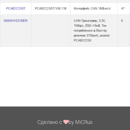
PCA82C250T
PCA82C250T/YM,118
Интерфейс CAN 1МБит/с
47
SN65HVD230DR
CAN-Трансивер, 3.3V,
0
1Mbps, ESD=16кВ, Ток
потребления в Stan-by
режиме 370мкА, аналог
PCA82C250
Сделано с
by MiCRus