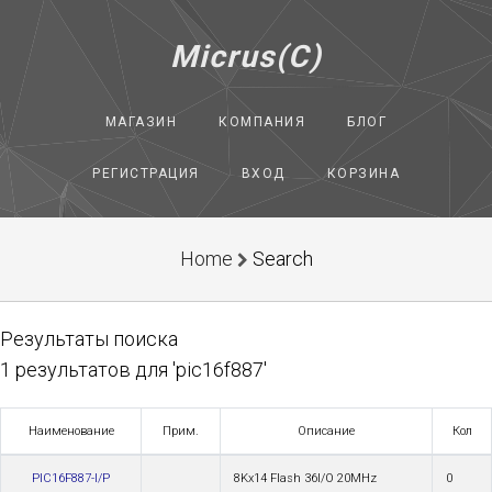
Micrus(C)
МАГАЗИН
КОМПАНИЯ
БЛОГ
РЕГИСТРАЦИЯ
ВХОД
КОРЗИНА
Home
Search
Результаты поиска
1 результатов для 'pic16f887'
Наименование
Прим.
Описание
Кол
PIC16F887-I/P
8Kx14 Flash 36I/O 20MHz
0