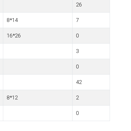
26
8*14
7
16*26
0
3
0
42
8*12
2
0