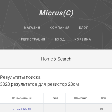
Micrus(C)
МАГАЗИН
КОМПАНИЯ
БЛОГ
РЕГИСТРАЦИЯ
ВХОД
КОРЗИНА
Home
Search
Результаты поиска
3020 результатов для 'резистор 20ом'
Наименование
Прим.
Описание
Кол
CF-0.25 120 5%
160