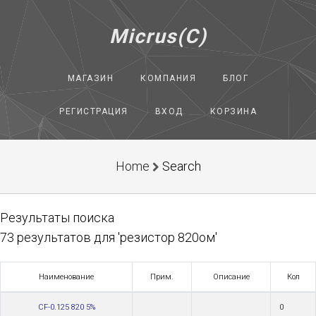
Micrus(C)
МАГАЗИН
КОМПАНИЯ
БЛОГ
РЕГИСТРАЦИЯ
ВХОД
КОРЗИНА
Home
Search
Результаты поиска
73 результатов для 'резистор 820ом'
Наименование
Прим.
Описание
Кол
CF-0.125 820 5%
0