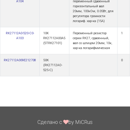
A104
переменный сдвоенный
горизонтальный вал
20мм, 100кОм, 0.05Вт, для
регулятора громкости
логариф. хар-ка (15A)
RK27112A0-S20-C0-
10K
Переменный резистор
1
A103
RK27112A00A5
серии RK27, сдвоенный,
(STRK27101)
вал со шлицом 20мм, 10к,
хар-ка логарифмическая
RK27112A009E212708
50К
0
(RK27112AO-
S25-C)
Сделано с
by MiCRus