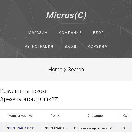
Micrus(C)
МАГАЗИН
КОМПАНИЯ
БЛОГ
РЕГИСТРАЦИЯ
ВХОД
КОРЗИНА
Home
Search
Результаты поиска
3 результатов для 'rk27'
Наименование
Прим.
Описание
Кол
RK27112A0-S20-C0-
RK27112A00AK
Резистор непроволочный
0