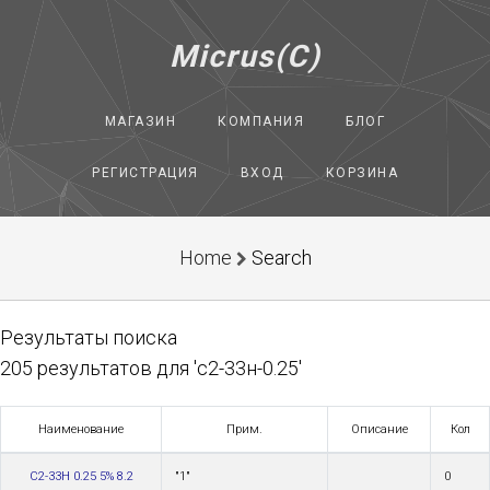
Micrus(C)
МАГАЗИН
КОМПАНИЯ
БЛОГ
РЕГИСТРАЦИЯ
ВХОД
КОРЗИНА
Home
Search
Результаты поиска
205 результатов для 'с2-33н-0.25'
Наименование
Прим.
Описание
Кол
С2-33Н 0.25 5% 8.2
"1"
0