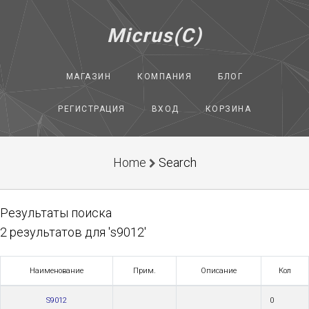
Micrus(C)
МАГАЗИН
КОМПАНИЯ
БЛОГ
РЕГИСТРАЦИЯ
ВХОД
КОРЗИНА
Home
Search
Результаты поиска
2 результатов для 's9012'
Наименование
Прим.
Описание
Кол
S9012
0