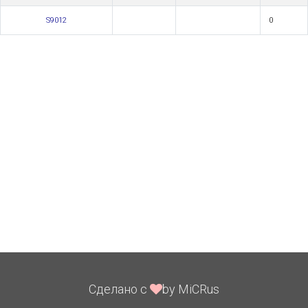
S9012
0
Сделано с
by MiCRus