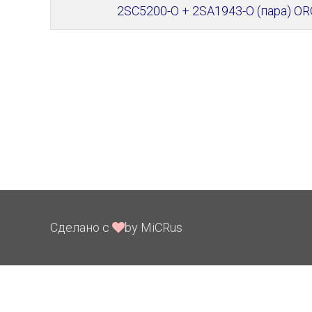
2SC5200-O + 2SA1943-O (пара) OR
Сделано с
by MiCRus