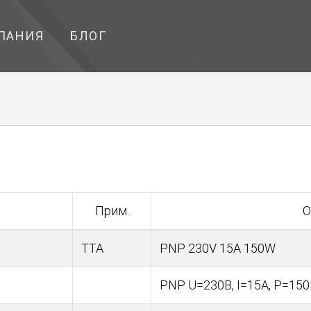
ПАНИЯ
БЛОГ
Прим.
О
TTA
PNP 230V 15A 150W
PNP U=230В, I=15A, Р=150