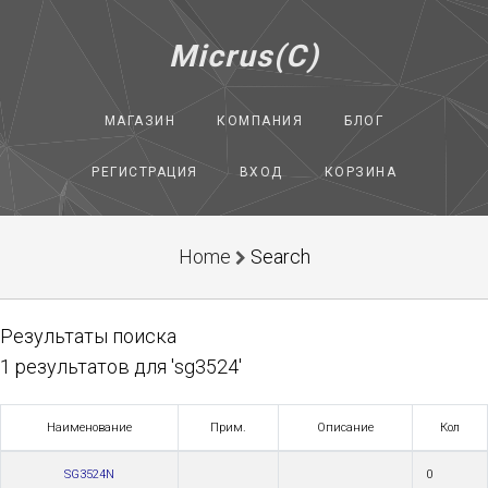
Micrus(C)
МАГАЗИН
КОМПАНИЯ
БЛОГ
РЕГИСТРАЦИЯ
ВХОД
КОРЗИНА
Home
Search
Результаты поиска
1 результатов для 'sg3524'
Наименование
Прим.
Описание
Кол
SG3524N
0