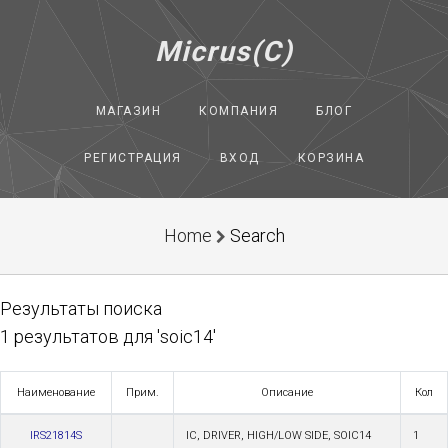
Micrus(C)
МАГАЗИН
КОМПАНИЯ
БЛОГ
РЕГИСТРАЦИЯ
ВХОД
КОРЗИНА
Home
Search
Результаты поиска
1 результатов для 'soic14'
Наименование
Прим.
Описание
Кол
IRS21814S
IC, DRIVER, HIGH/LOW SIDE, SOIC14
1