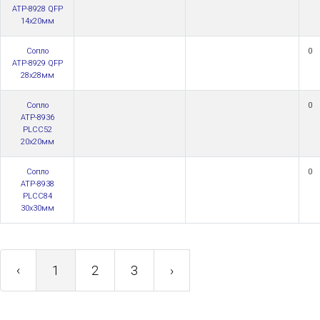
АТР-8928 QFP
14x20мм
Сопло
0
АТР-8929 QFP
28x28мм
Сопло
0
АТР-8936
PLCC52
20x20мм
Сопло
0
АТР-8938
PLCC84
30x30мм
‹
1
2
3
›