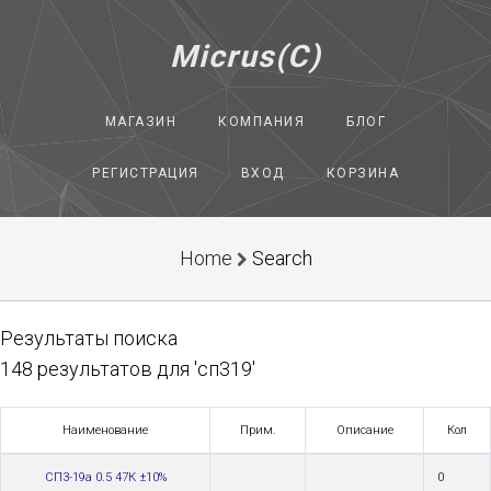
Micrus(C)
МАГАЗИН
КОМПАНИЯ
БЛОГ
РЕГИСТРАЦИЯ
ВХОД
КОРЗИНА
Home
Search
Результаты поиска
148 результатов для 'сп319'
Наименование
Прим.
Описание
Кол
СП3-19а 0.5 47К ±10%
0