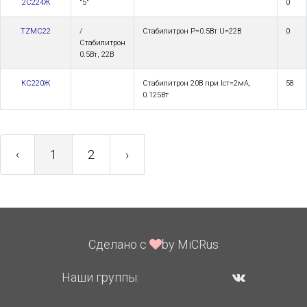
2С224Ж
"5"
0
TZMC22
/
Стабилитрон Р=0.5Вт U=22В
0
Стабилитрон
0.5Вт, 22В
КС220Ж
Стабилитрон 20В при Iст=2мА,
58
0.125Вт
‹
1
2
›
Сделано с
by MiCRus
Наши группы: