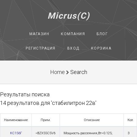
Micrus(C)
МАГАЗИН
КОМПАНИЯ
БЛОГ
РЕГИСТРАЦИЯ
ВХОД
КОРЗИНА
Home
Search
Результаты поиска
14 результатов для 'стабилитрон 22в'
Наименование
Прим.
Описание
Кол
КС156Г
=BZX55C5V6
Мощность рассеяния,Вт=0.125;
3