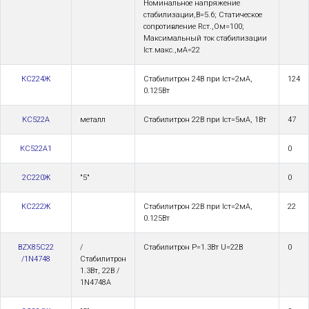
Номинальное напряжение
стабилизации,В=5.6; Статическое
сопротивление Rст.,Ом=100;
Максимальный ток стабилизации
Iст.макс.,мА=22
КС224Ж
Стабилитрон 24В при Iст=2мА,
124
0.125Вт
КС522А
металл
Стабилитрон 22В при Iст=5мА, 1Вт
47
КС522А1
0
2С220Ж
"5"
0
КС222Ж
Стабилитрон 22В при Iст=2мА,
22
0.125Вт
BZX85C22
/
Стабилитрон Р=1.3Вт U=22В
0
/1N4748
Стабилитрон
1.3Вт, 22В /
1N4748A