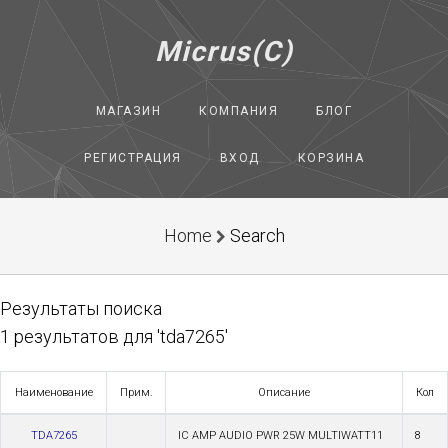
Micrus(C)
МАГАЗИН
КОМПАНИЯ
БЛОГ
РЕГИСТРАЦИЯ
ВХОД
КОРЗИНА
Home
Search
Результаты поиска
1 результатов для 'tda7265'
Наименование
Прим.
Описание
Кол
TDA7265
IC AMP AUDIO PWR 25W MULTIWATT11
8