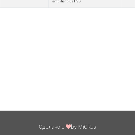
amplifier plus HSD
Сделано с
by MiCRus