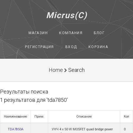
Micrus(C)
МАГАЗИН
КОМПАНИЯ
БЛОГ
РЕГИСТРАЦИЯ
ВХОД
КОРЗИНА
Home
Search
Результаты поиска
1 результатов для 'tda7850'
Наименование
Прим.
Описание
Кол
TDA7850A
УНЧ 4 x 50 W MOSFET quad bridge power
0