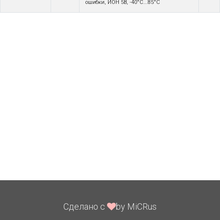
ошибки, ИОН 5В, -40°C...85°C
Сделано с
by MiCRus