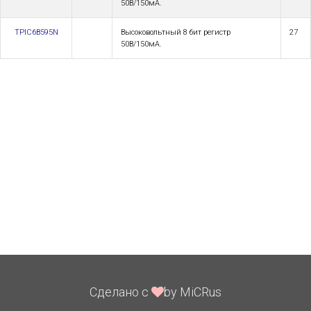
50В/150мА.
TPIC6B595N
Высоковольтный 8 бит регистр
27
50В/150мА.
Сделано с
by MiCRus