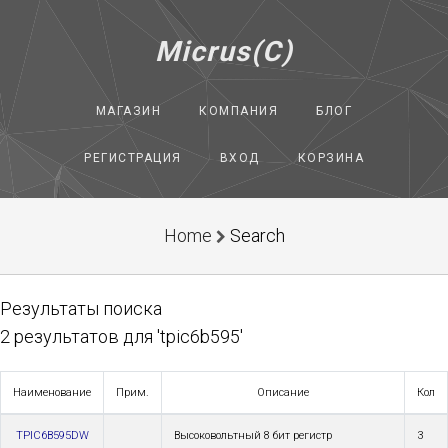
Micrus(C)
МАГАЗИН
КОМПАНИЯ
БЛОГ
РЕГИСТРАЦИЯ
ВХОД
КОРЗИНА
Home
Search
Результаты поиска
2 результатов для 'tpic6b595'
Наименование
Прим.
Описание
Кол
TPIC6B595DW
Высоковольтный 8 бит регистр
3