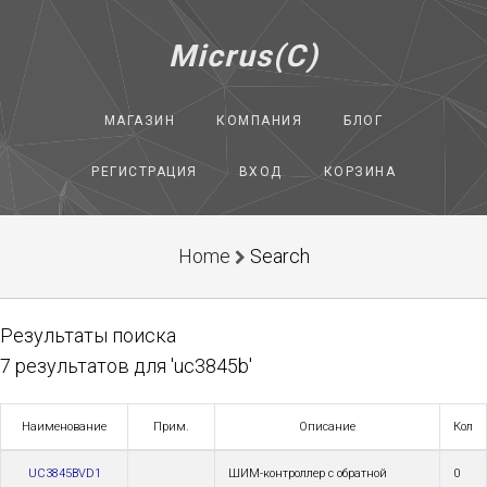
Micrus(C)
МАГАЗИН
КОМПАНИЯ
БЛОГ
РЕГИСТРАЦИЯ
ВХОД
КОРЗИНА
Home
Search
Результаты поиска
7 результатов для 'uc3845b'
Наименование
Прим.
Описание
Кол
UC3845BVD1
ШИМ-контроллер с обратной
0