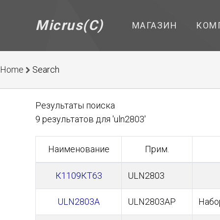
Micrus(C)
МАГАЗИН
КОМ
Home
Search
Результаты поиска
9 результатов для 'uln2803'
Наименование
Прим.
К1109КТ63
ULN2803
ULN2803A
ULN2803AP
Набор