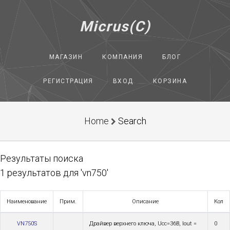
Micrus(C)
МАГАЗИН
КОМПАНИЯ
БЛОГ
РЕГИСТРАЦИЯ
ВХОД
КОРЗИНА
Home
Search
Результаты поиска
1 результатов для 'vn750'
Наименование
Прим.
Описание
Кол
VN750S
Драйвер верхнего ключа, Ucc=36В, Iout =
0