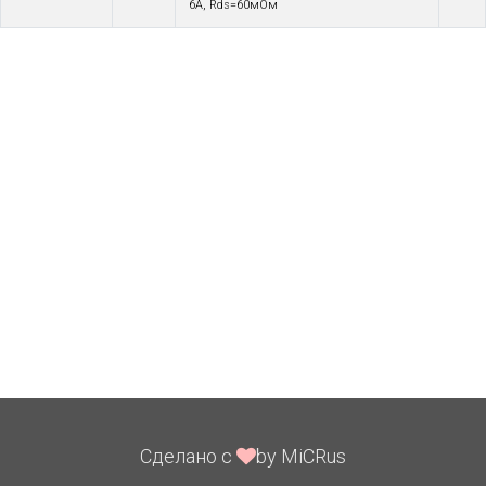
6A, Rds=60мОм
Сделано с
by MiCRus