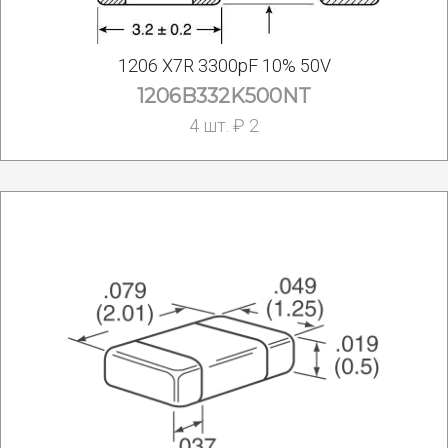
1206 X7R 3300pF 10% 50V
1206B332K500NT
4 шт. ₽ 2