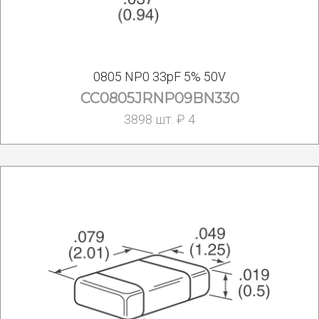
0805 NP0 33pF 5% 50V
CC0805JRNP09BN330
3898 шт. ₽ 4