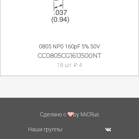
0805 NP0 160pF 5% 50V
CC0805CG161J500NT
18 шт. ₽ 4
Сделано с
by MiCRus
Наши группы: