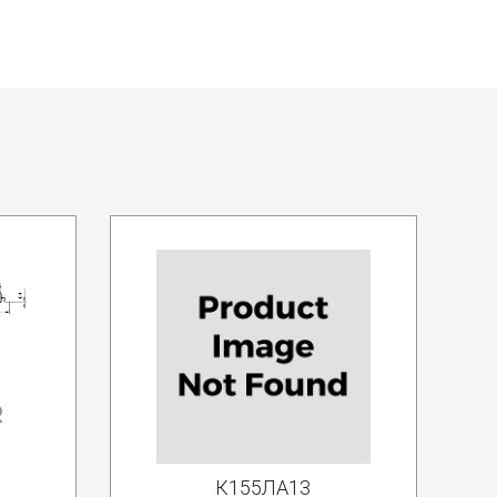
R
К155ЛА13