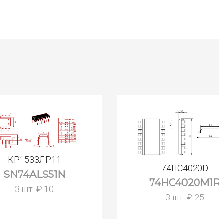
КР1533ЛР11
74HC4020D
SN74ALS51N
74HC4020M1
3 шт. ₽ 10
3 шт. ₽ 25