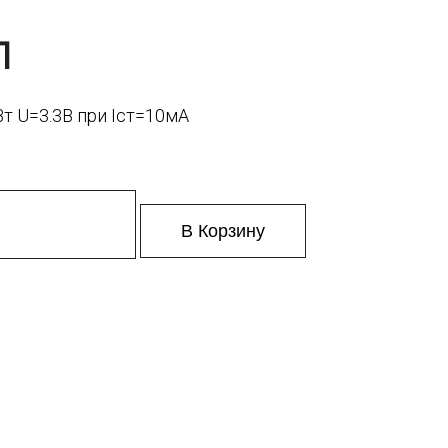
1
т U=3.3В при Iст=10мА
В Корзину