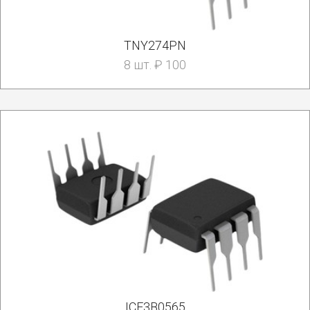
TNY274PN
8 шт. ₽ 100
ICE3B0565