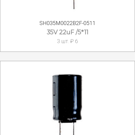
SH035M0022B2F-0511
35V 22uF /5*11
3 шт. ₽ 6