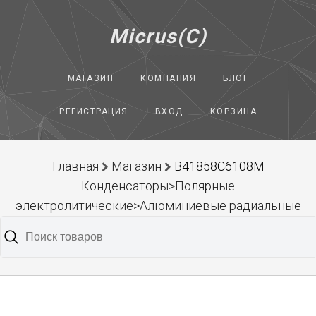
Micrus(C)
МАГАЗИН
КОМПАНИЯ
БЛОГ
РЕГИСТРАЦИЯ
ВХОД
КОРЗИНА
Главная
Магазин
B41858C6108M
Конденсаторы>Полярные
электролитические>Алюминиевые радиальные