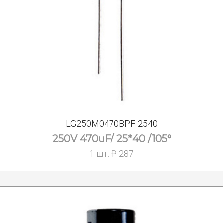
LG250M0470BPF-2540
250V 470uF/ 25*40 /105°
1 шт. ₽ 287