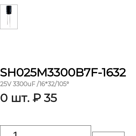
SH025M3300B7F-1632
25V 3300uF /16*32/105°
0 шт. ₽ 35