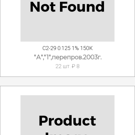
С2-29 0.125 1% 150К
"А","1",перепров.2003г.
22 шт. ₽ 8