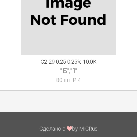
С2-29 0.25 0.25% 10.0К
"Б","1"
80 шт. ₽ 4
Сделано с
by MiCRus