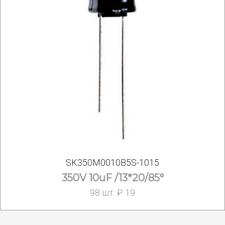
SK350M0010B5S-1015
350V 10uF /13*20/85°
98 шт. ₽ 19