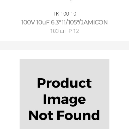
TK-100-10
100V 10uF 6.3*11/105*/JAMICON
183 шт. ₽ 12