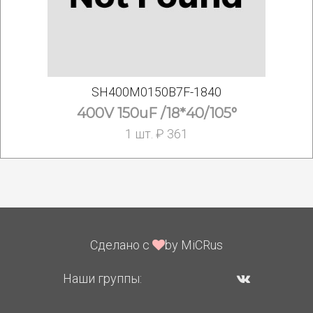
SH400M0150B7F-1840
400V 150uF /18*40/105°
1 шт. ₽ 361
Сделано с
by MiCRus
Наши группы: