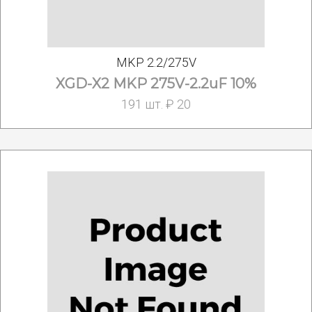
MKP 2.2/275V
XGD-X2 MKP 275V-2.2uF 10%
191 шт. ₽ 20