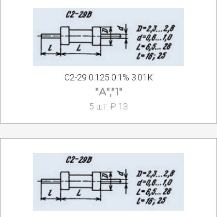
С2-29 0.125 0.1% 3.01К
"А","1"
5 шт. ₽ 13