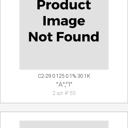
С2-29 0.125 0.1% 30.1К
"А","1"
2 шт. ₽ 53