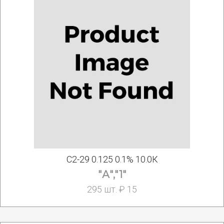
С2-29 0.125 0.1% 10.0К
"А","1"
295 шт. ₽ 15