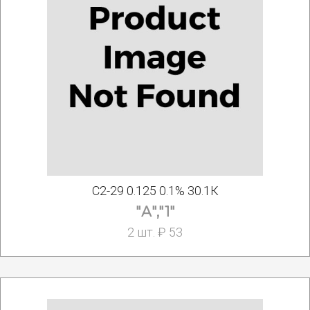
С2-29 0.125 0.1% 30.1К
"А","1"
2 шт. ₽ 53