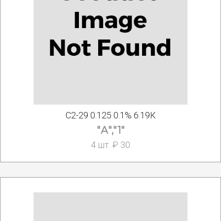
С2-29 0.125 0.1% 6.19К
"А","1"
4 шт. ₽ 30