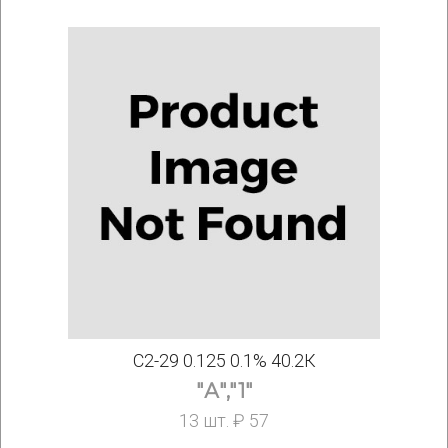
С2-29 0.125 0.1% 40.2К
"А","1"
13 шт. ₽ 57