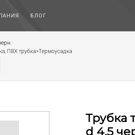
ПАНИЯ
БЛОГ
черн.
ка, ПВХ трубка>Термоусадка
Трубка 
d 4.5 че