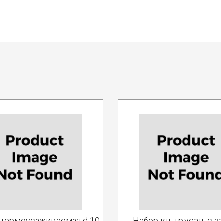
 термоусаживаемая d 10
Набор кл. тр.уcад. с з