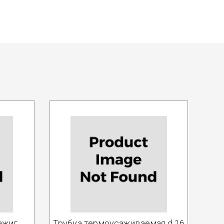
ажиг.
Трубка термоусаживаемая d 16