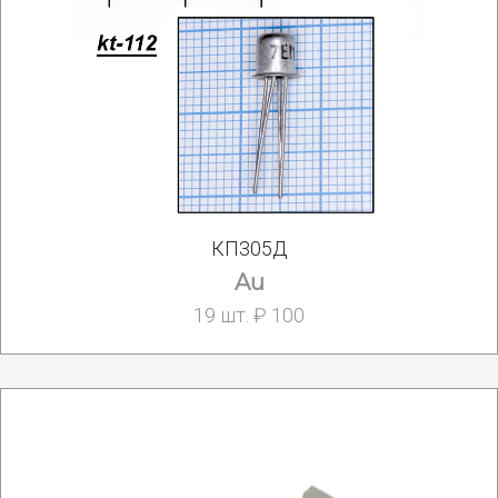
КП305Д
Au
19 шт. ₽ 100