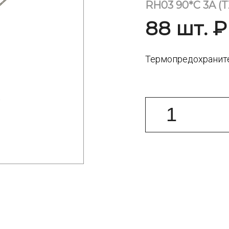
RH03 90*C 3A (T
88 шт. ₽ 
Термопредохраните