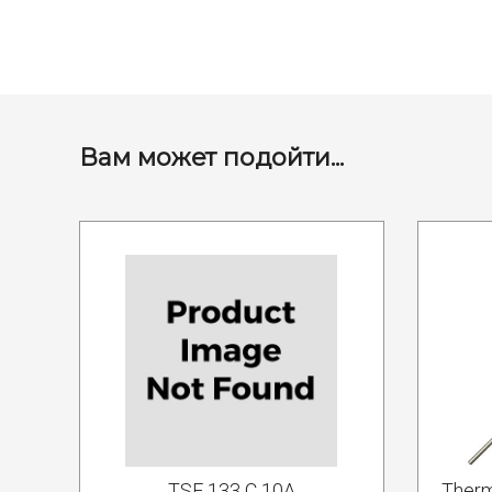
Вам может подойти...
TSF 133 C 10A
Therm