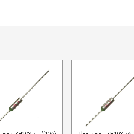
.Fuse ZH103-210°(10A)
Therm.Fuse ZH103-240