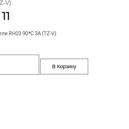
Z-V)
11
ли RH03 90*C 3A (TZ-V)
В Корзину