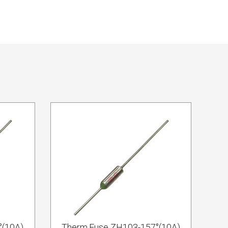
°(10A)
Therm.Fuse ZH103-157°(10A)