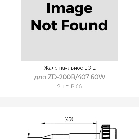
Жало паяльное B3-2
для ZD-200B/407 60W
2 шт. ₽ 66