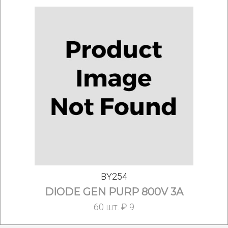
BY254
DIODE GEN PURP 800V 3A
60 шт. ₽ 9