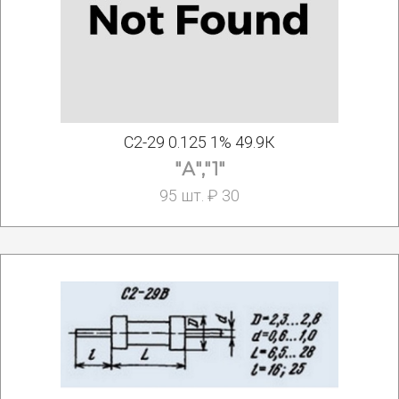
С2-29 0.125 1% 49.9К
"А","1"
95 шт. ₽ 30