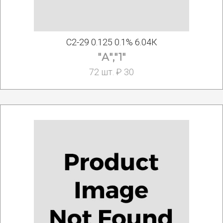
С2-29 0.125 0.1% 6.04К
"А","1"
72 шт. ₽ 30