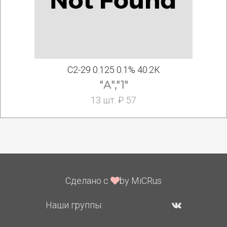
С2-29 0.125 0.1% 40.2К
"А","1"
13 шт. ₽ 57
Сделано с
by MiCRus
Наши группы: